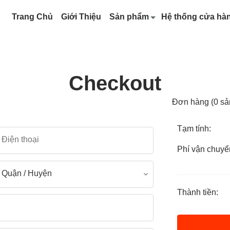
Trang Chủ
Giới Thiệu
Sản phẩm
Hệ thống cửa hà
Checkout
Đơn hàng
(
0
sả
Tạm tính:
Phí vận chuyể
i
Sơ mi dài tay dạ
Áo Aloha
Sơ mi dài tay họa tiết
Áo camp shir
Thành tiền:
Sơ mi dài tay kẻ
Sơ mi ngắn ta
̉ thao
Sơ mi dài tay trơn
Sơ mi ngắn t