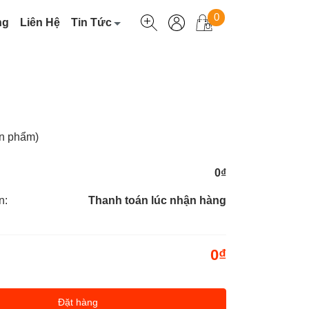
0
ng
Liên Hệ
Tin Tức
n phẩm)
0₫
n:
Thanh toán lúc nhận hàng
Quần âu
t
Quần kaki
0₫
y họa tiết
Quần jean
Đặt hàng
ay kẻ
Quần gió