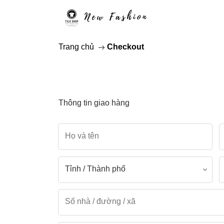
Trang chủ
Checkout
Thông tin giao hàng
Áo thun polo
Quần short kak
Áo thun unisex
Quần short đũi
Áo thun trơn
Quần short gió
Áo thun T-Shirt
Quần short thê